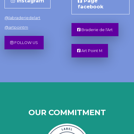
instagram
Page
facebook
@labraderiedelart
@artpointm
Braderie de l'Art
FOLLOW US
Art Point M
OUR COMMITMENT