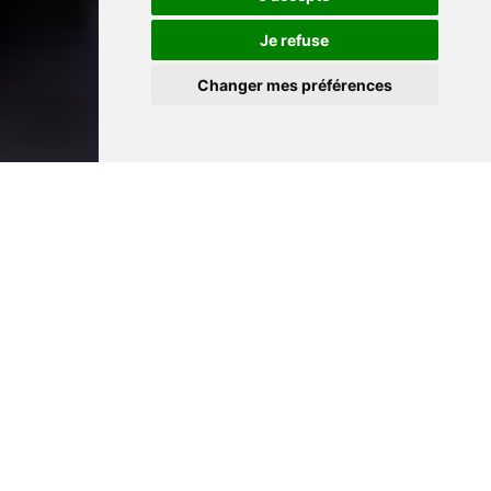
Je refuse
Changer mes préférences
LES NOUVEAUTÉS DE LA
BRADERIE DE L’ART 2025 !
Cette année, le chaudron créatif de la Braderie bouillonne
encore plus fort : concerts étonnants & low-tech, lutherie
sauvage, et ateliers pour les kids !
Un programme 100% récup’, 100% création, 100 % fête
!
Le tout en collab' avec La Condition Publique